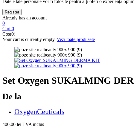
Datele tale personale vor fi folosite pentru a-ți oferi o experiență optimă
Already has an account
0
Cart
0
Coș(0)
Your cart is currently empty.
Vezi toate produsele
Set Oxygen SUKALMING DE
De la
OxygenCeuticals
400,00
lei
TVA inclus