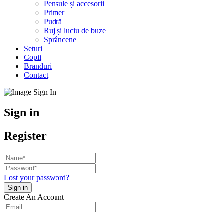
Pensule și accesorii
Primer
Pudră
Ruj și luciu de buze
Sprâncene
Seturi
Copii
Branduri
Contact
Sign in
Register
Lost your password?
Create An Account