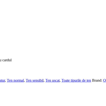
u cardul
tur
,
Ten normal
,
Ten sensibil
,
Ten uscat
,
Toate tipurile de ten
Brand:
O