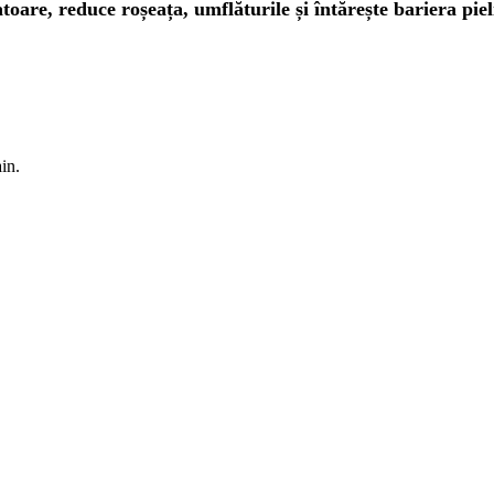
are, reduce roșeața, umflăturile și întărește bariera pieli
in.