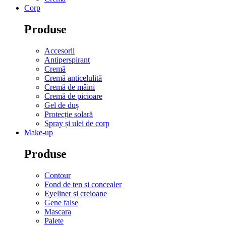
Corp
Produse
Accesorii
Antiperspirant
Cremă
Cremă anticelulită
Cremă de mâini
Cremă de picioare
Gel de duș
Protecție solară
Spray și ulei de corp
Make-up
Produse
Contour
Fond de ten și concealer
Eyeliner și creioane
Gene false
Mascara
Palete