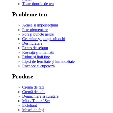
Toate tipurile de ten
Probleme ten
Acnee și imperfecțiuni
Pete pigmentare
Pori și puncte negre
Cearcăne și pungi sub ochi
Deshidratare
Exces de sebum
Roșeață și inflamații
Riduri și linii fine
Lipsă de fermitate și luminozitate
Rozacee și cuperoză
Produse
Cremă de față
Cremă de ochi
Demachiere și curățare
Mist / Toner / Ser
Exfoliant
Mască de față