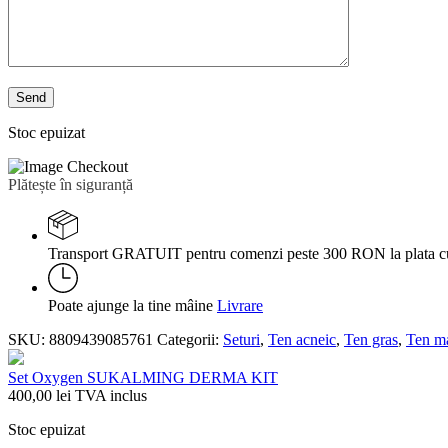
Stoc epuizat
Plătește în siguranță
Transport GRATUIT pentru comenzi peste 300 RON la plata c
Poate ajunge la tine mâine
Livrare
SKU:
8809439085761
Categorii:
Seturi
,
Ten acneic
,
Ten gras
,
Ten ma
Set Oxygen SUKALMING DERMA KIT
400,00
lei
TVA inclus
Stoc epuizat