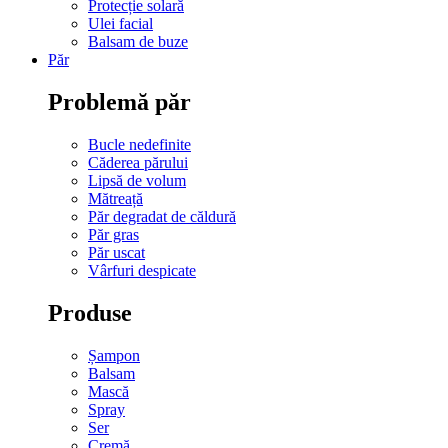
Protecție solară
Ulei facial
Balsam de buze
Păr
Problemă păr
Bucle nedefinite
Căderea părului
Lipsă de volum
Mătreață
Păr degradat de căldură
Păr gras
Păr uscat
Vârfuri despicate
Produse
Șampon
Balsam
Mască
Spray
Ser
Cremă