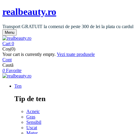
realbeauty.ro
Transport GRATUIT la comenzi de peste 300 de lei la plata cu cardul
Menu
Cart
0
Coș(0)
Your cart is currently empty.
Vezi toate produsele
Cont
Caută
0
Favorite
Ten
Tip de ten
Acneic
Gras
Sensibil
Uscat
Matur