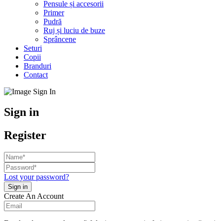
Pensule și accesorii
Primer
Pudră
Ruj și luciu de buze
Sprâncene
Seturi
Copii
Branduri
Contact
Sign in
Register
Lost your password?
Create An Account