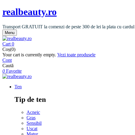
realbeauty.ro
Transport GRATUIT la comenzi de peste 300 de lei la plata cu cardul
Menu
Cart
0
Coș(0)
Your cart is currently empty.
Vezi toate produsele
Cont
Caută
0
Favorite
Ten
Tip de ten
Acneic
Gras
Sensibil
Uscat
Matur