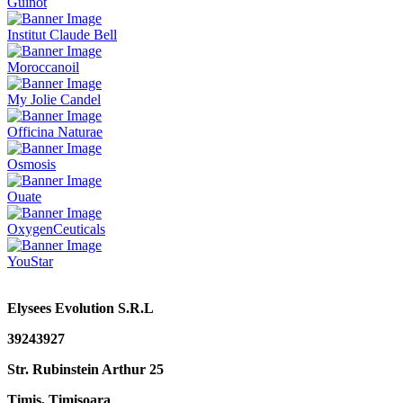
Guinot
Institut Claude Bell
Moroccanoil
My Jolie Candel
Officina Naturae
Osmosis
Ouate
OxygenCeuticals
YouStar
Elysees Evolution S.R.L
39243927
Str. Rubinstein Arthur 25
Timiș, Timișoara