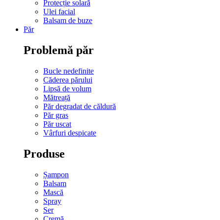
Protecție solară
Ulei facial
Balsam de buze
Păr
Problemă păr
Bucle nedefinite
Căderea părului
Lipsă de volum
Mătreață
Păr degradat de căldură
Păr gras
Păr uscat
Vârfuri despicate
Produse
Șampon
Balsam
Mască
Spray
Ser
Cremă