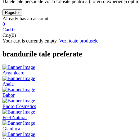
Datele tale personale vor fi folosite pentru a-ți oferi o experiență optimă
Already has an account
0
Cart
0
Coș(0)
Your cart is currently empty.
Vezi toate produsele
brandurile tale preferate
Arganicare
Asala
Babor
Endro Cosmetics
Feel Natural
Gianluca