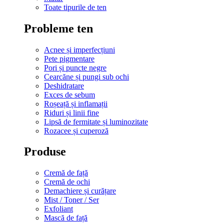
Toate tipurile de ten
Probleme ten
Acnee și imperfecțiuni
Pete pigmentare
Pori și puncte negre
Cearcăne și pungi sub ochi
Deshidratare
Exces de sebum
Roșeață și inflamații
Riduri și linii fine
Lipsă de fermitate și luminozitate
Rozacee și cuperoză
Produse
Cremă de față
Cremă de ochi
Demachiere și curățare
Mist / Toner / Ser
Exfoliant
Mască de față