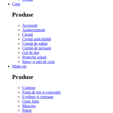
Corp
Produse
Accesorii
Antiperspirant
Cremă
Cremă anticelulită
Cremă de mâini
Cremă de picioare
Gel de duș
Protecție solară
Spray și ulei de corp
Make-up
Produse
Contour
Fond de ten și concealer
Eyeliner și creioane
Gene false
Mascara
Palete