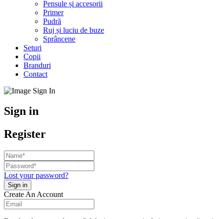
Pensule și accesorii
Primer
Pudră
Ruj și luciu de buze
Sprâncene
Seturi
Copii
Branduri
Contact
Sign in
Register
Lost your password?
Create An Account