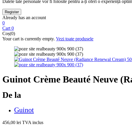
Datele tale personale vor fi folosite pentru a-ți oferi o experiență optimă
Already has an account
0
Cart
0
Coș(0)
Your cart is currently empty.
Vezi toate produsele
Guinot Crème Beauté Neuve (R
De la
Guinot
456,00
lei
TVA inclus