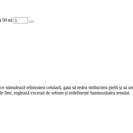
 50 ml
stimulează reînnoirea celulară, gata să redea strălucirea pielii și să uni
e fine, reglează excesul de sebum și redefinește luminozitatea tenului.