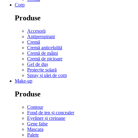
Corp
Produse
Accesorii
Antiperspirant
Cremă
Cremă anticelulită
Cremă de mâini
Cremă de picioare
Gel de duș
Protecție solară
Spray și ulei de corp
Make-up
Produse
Contour
Fond de ten și concealer
Eyeliner și creioane
Gene false
Mascara
Palete