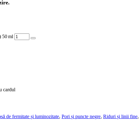
zire.
 50 ml
u cardul
să de fermitate și luminozitate
,
Pori și puncte negre
,
Riduri și linii fine
,