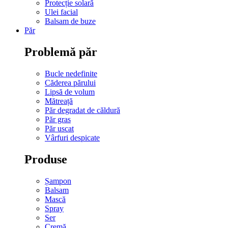
Protecție solară
Ulei facial
Balsam de buze
Păr
Problemă păr
Bucle nedefinite
Căderea părului
Lipsă de volum
Mătreață
Păr degradat de căldură
Păr gras
Păr uscat
Vârfuri despicate
Produse
Șampon
Balsam
Mască
Spray
Ser
Cremă