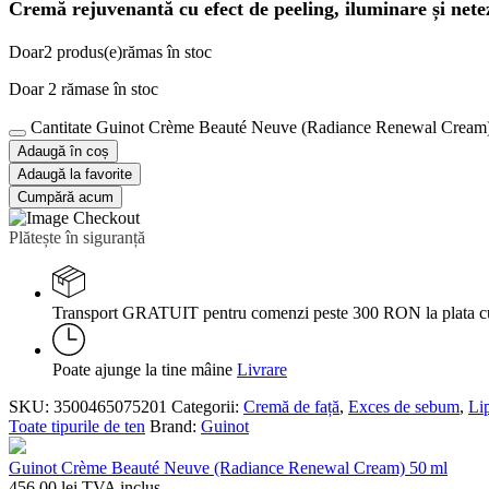
Cremă rejuvenantă cu efect de peeling, iluminare și nete
Doar
2 produs(e)
rămas în stoc
Doar 2 rămase în stoc
Cantitate Guinot Crème Beauté Neuve (Radiance Renewal Cream)
Adaugă în coș
Adaugă la favorite
Cumpără acum
Plătește în siguranță
Transport GRATUIT pentru comenzi peste 300 RON la plata c
Poate ajunge la tine mâine
Livrare
SKU:
3500465075201
Categorii:
Cremă de față
,
Exces de sebum
,
Lip
Toate tipurile de ten
Brand:
Guinot
Guinot Crème Beauté Neuve (Radiance Renewal Cream) 50 ml
456,00
lei
TVA inclus