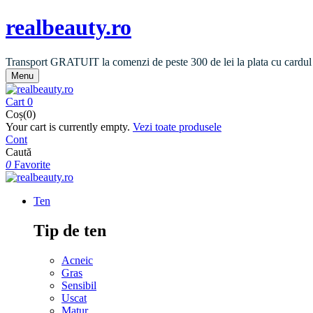
realbeauty.ro
Transport GRATUIT la comenzi de peste 300 de lei la plata cu cardul
Menu
Cart
0
Coș(0)
Your cart is currently empty.
Vezi toate produsele
Cont
Caută
0
Favorite
Ten
Tip de ten
Acneic
Gras
Sensibil
Uscat
Matur