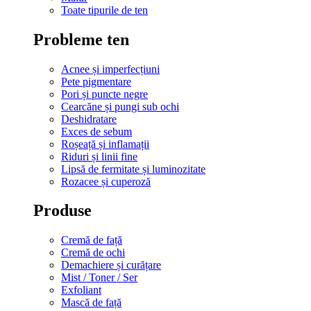
Toate tipurile de ten
Probleme ten
Acnee și imperfecțiuni
Pete pigmentare
Pori și puncte negre
Cearcăne și pungi sub ochi
Deshidratare
Exces de sebum
Roșeață și inflamații
Riduri și linii fine
Lipsă de fermitate și luminozitate
Rozacee și cuperoză
Produse
Cremă de față
Cremă de ochi
Demachiere și curățare
Mist / Toner / Ser
Exfoliant
Mască de față