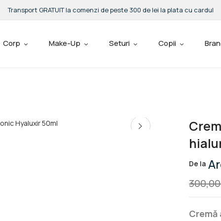
Transport GRATUIT la comenzi de peste 300 de lei la plata cu cardul
Be The First To Revie
Corp
Make-Up
Seturi
Copii
Bran
Hyaluxir 50ml”
Adresa ta de email nu va fi p
Your rating
Cremă
hialu
Ar
De la
300,0
Cremă a