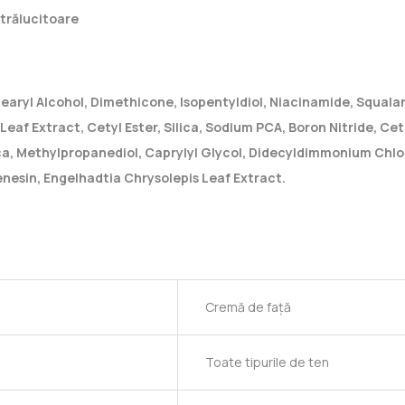
strălucitoare
tearyl Alcohol, Dimethicone, Isopentyldiol, Niacinamide, Squala
Leaf Extract, Cetyl Ester, Silica, Sodium PCA, Boron Nitride, Ce
ca, Methylpropanediol, Caprylyl Glycol, Didecyldimmonium Chlor
nesin, Engelhadtia Chrysolepis Leaf Extract.
Cremă de față
Toate tipurile de ten