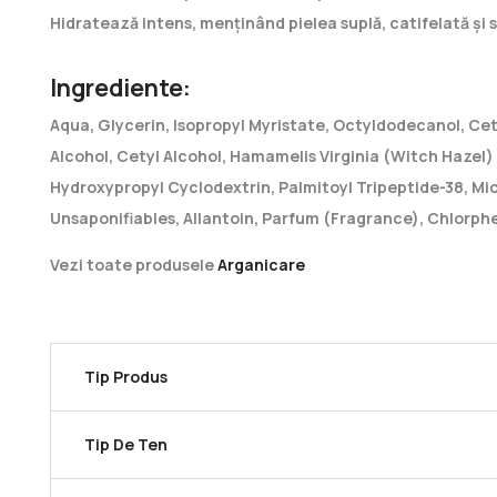
Hidratează intens, menținând pielea suplă, catifelată și 
Ingrediente:
Aqua, Glycerin, Isopropyl Myristate, Octyldodecanol, Ce
Alcohol, Cetyl Alcohol, Hamamelis Virginia (Witch Hazel) 
Hydroxypropyl Cyclodextrin, Palmitoyl Tripeptide-38, Mi
Unsaponifiables, Allantoin, Parfum (Fragrance), Chlorphe
Vezi toate produsele
Arganicare
Tip Produs
Tip De Ten