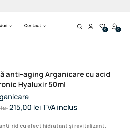
w “Cremă Anti-Aging Arganicare Cu Acid Hialuronic
duri
Contact
0
0
ublicată.
Câmpurile obligatorii sunt marcate cu
*
 anti-aging Arganicare cu acid
ronic Hyaluxir 50ml
ganicare
215,00
lei
TVA inclus
0
lei
nti-rid cu efect hidratant și revitalizant.