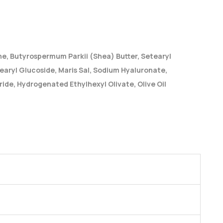
ne, Butyrospermum Parkii (Shea) Butter, Setearyl
tearyl Glucoside, Maris Sal, Sodium Hyaluronate,
ide, Hydrogenated Ethylhexyl Olivate, Olive Oil