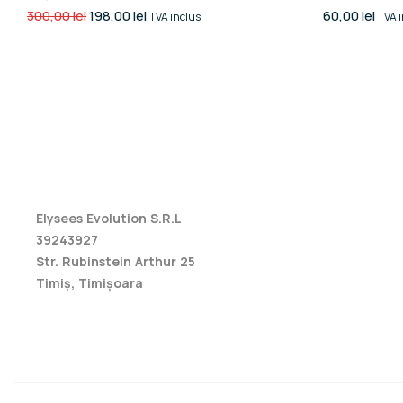
300,00
lei
198,00
lei
60,00
lei
TVA inclus
TVA 
Elysees Evolution S.R.L
39243927
Str. Rubinstein Arthur 25
Timiș, Timișoara