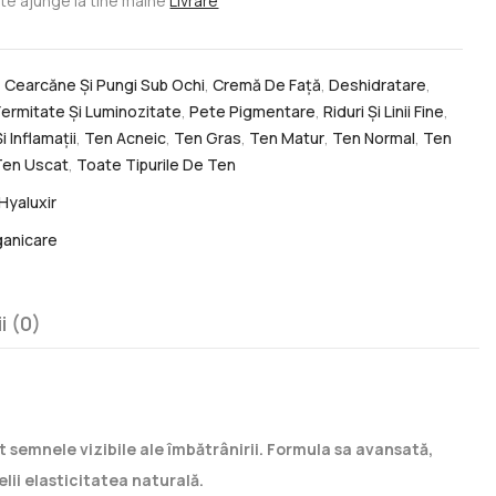
te ajunge la tine mâine
Livrare
:
Cearcăne Și Pungi Sub Ochi
,
Cremă De Față
,
Deshidratare
,
Fermitate Și Luminozitate
,
Pete Pigmentare
,
Riduri Și Linii Fine
,
 Inflamații
,
Ten Acneic
,
Ten Gras
,
Ten Matur
,
Ten Normal
,
Ten
Ten Uscat
,
Toate Tipurile De Ten
Hyaluxir
ganicare
i (0)
semnele vizibile ale îmbătrânirii. Formula sa avansată,
lii elasticitatea naturală.