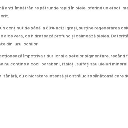
ă anti-îmbătrânire pătrunde rapid în piele, oferind un efect imed
erit.
un conținut de până la 80% acizi grași, susține regenerarea celu
de aloe vera, ce hidratează profund și calmează pielea. Datorită 
e din jurul ochilor.
cționează împotriva ridurilor și a petelor pigmentare, redând fe
a nu conține alcool, parabeni, ftalați, sulfați sau uleiuri mineral
ai tânără, cu o hidratare intensă și o strălucire sănătoasă care 