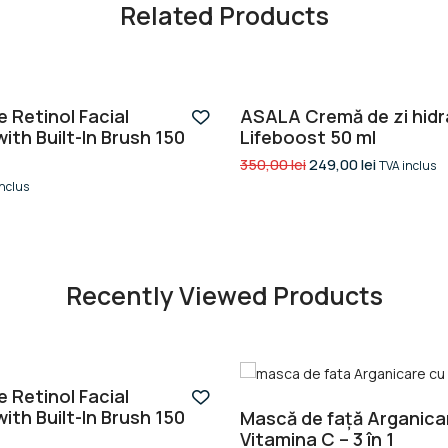
Related Products
-29%
 Retinol Facial
ASALA Cremă de zi hid
ith Built-In Brush 150
Lifeboost 50 ml
350,00
lei
249,00
lei
TVA inclus
inclus
Recently Viewed Products
 Retinol Facial
ith Built-In Brush 150
Mască de față Arganica
Vitamina C – 3 în 1