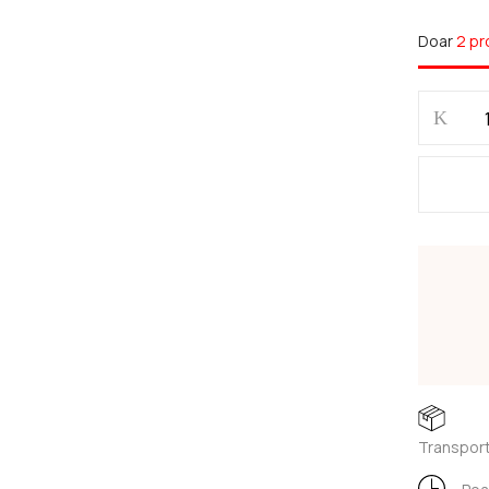
Doar
2 pr
Salvează-mi numele, emailul 
să comentez.
Transport