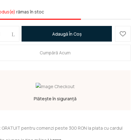
odus(e)
rămas în stoc
Adaugă În Coș
și site-ul web în acest navigator pentru data viitoare când o
Cumpără Acum
Plătește în siguranță
 GRATUIT pentru comenzi peste 300 RON la plata cu cardul