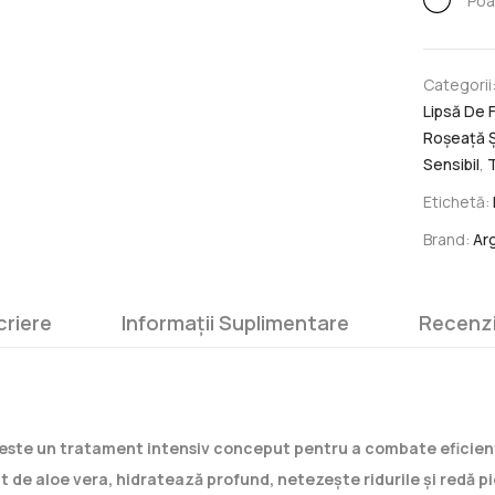
Poa
Categorii
Lipsă De 
Roșeață Și
Sensibil
,
Etichetă:
Brand:
Ar
criere
Informații Suplimentare
Recenzi
este un tratament intensiv conceput pentru a combate eficient 
t de aloe vera, hidratează profund, netezește ridurile și redă pie