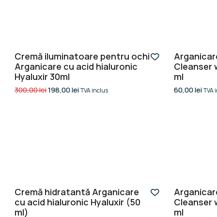
-34%
Cremă iluminatoare pentru ochi
Arganicare
Arganicare cu acid hialuronic
Cleanser w
Hyaluxir 30ml
ml
300,00
lei
198,00
lei
60,00
lei
TVA inclus
TVA 
-34%
Cremă hidratantă Arganicare
Arganicare
cu acid hialuronic Hyaluxir (50
Cleanser w
ml)
ml