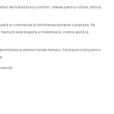
iat de hidratare și confort. Ideală pentru rutina zilnică,
lară și contribuie la fortifierea barierei cutanate. Pe
texturii sale bogate și hrănitoare, crema ajută la
rmitatea și elasticitatea tenului. Fiind potrivită pentru
e.
durează.