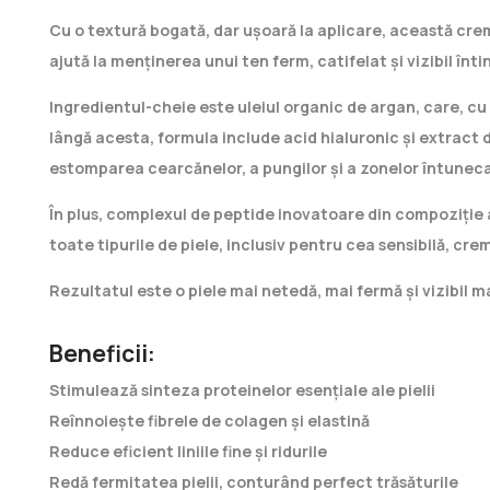
Cu o textură bogată, dar ușoară la aplicare, această crem
ajută la menținerea unui ten ferm, catifelat și vizibil întin
Ingredientul-cheie este uleiul organic de argan, care, cu 
lângă acesta, formula include acid hialuronic și extract 
estomparea cearcănelor, a pungilor și a zonelor întunecat
În plus, complexul de peptide inovatoare din compoziție a
toate tipurile de piele, inclusiv pentru cea sensibilă, crem
Rezultatul este o piele mai netedă, mai fermă și vizibil m
Beneficii:
Stimulează sinteza proteinelor esențiale ale pielii
Reînnoiește fibrele de colagen și elastină
Reduce eficient liniile fine și ridurile
Redă fermitatea pielii, conturând perfect trăsăturile