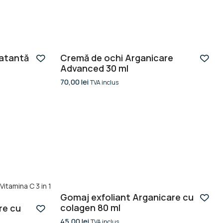
ratantă
Cremă de ochi Arganicare
Advanced 30 ml
70,00
lei
TVA inclus
Gomaj exfoliant Arganicare cu
colagen 80 ml
re cu
45,00
lei
TVA inclus